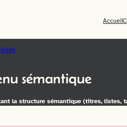
Accueil
C
bilité
tenu sémantique
t la structure sémantique (titres, listes, t