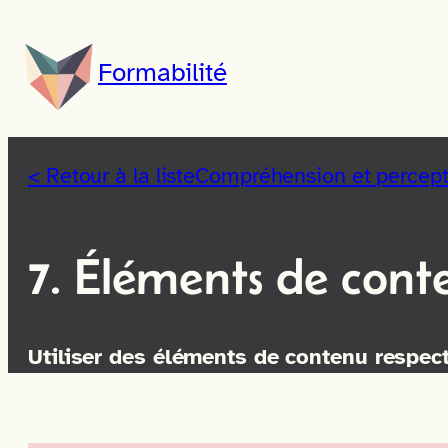
Aller
au
Formabilité
contenu
< Retour à la liste
Compréhension et percepti
7. Éléments de con
Utiliser des éléments de contenu respectan